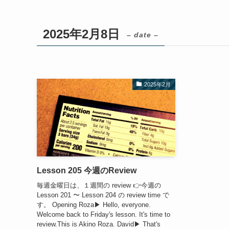
2025年2月8日
– date –
2025年2月
Lesson 205 今週のReview
毎週金曜日は、１週間の review 👉今週の
Lesson 201 〜 Lesson 204 の review time で
す。 Opening Roza▶︎ Hello, everyone.
Welcome back to Friday's lesson. It's time to
review.This is Akino Roza. David▶︎ That's