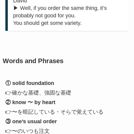
David
▶︎ Well, if you order the same thing, it’s
probably not good for you.
You should get some variety.
Words and Phrases
① solid foundation
👉確かな基礎、強固な基礎
② know 〜 by heart
👉〜を暗記している・そらで覚えている
③ one’s usual order
👉〜のいつも注文