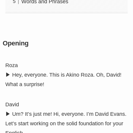
Words and Phrases
Opening
Roza
▶︎ Hey, everyone. This is Akino Roza. Oh, David!
What a surprise!
David
▶︎ Um? It’s just me! Hi, everyone. I’m David Evans.
Let’s start working on the solid foundation for your
English.